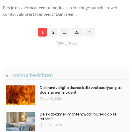
Ben je op zoek naar een ruime, luxe en krachtige auto die zowel
comfort als prestaties biedt? Dan is een...
1
2
…
26
Page 1 of 26
Laatste berichten
De brandveiligheidscheck die veel bedrijven pas
doen na een incident
Juli 30, 2026
De slaapkamer inrichten: waar in Breda op te
letten?
Juli 28, 2026