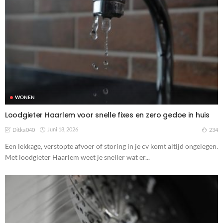
WONEN
Loodgieter Haarlem voor snelle fixes en zero gedoe in huis
Juni 18, 2026
234
Ditka040
Een lekkage, verstopte afvoer of storing in je cv komt altijd ongelegen.
Met loodgieter Haarlem weet je sneller wat er...