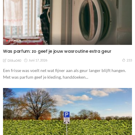
WONEN
Was parfum: zo geef je jouw wasroutine extra geur
Juni 17, 2026
233
Ditka040
Een frisse was voelt net wat fijner aan als geur langer blijft hangen.
Met was parfum geef je kleding, handdoeken...