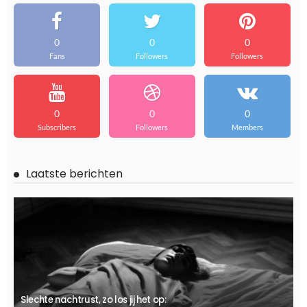
0
0
0
Fans
Followers
Followers
0
0
0
Subscribers
Followers
Members
Laatste berichten
Slechte nachtrust, zo los jij het op: