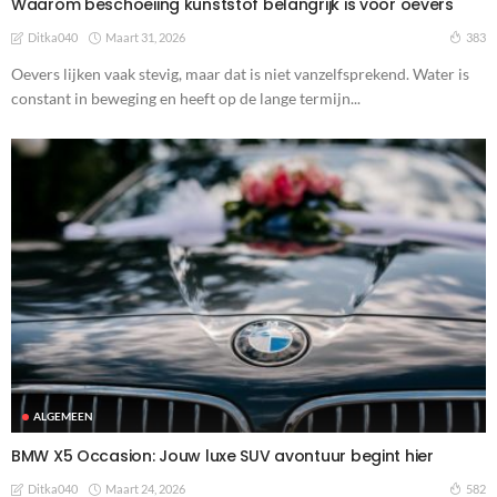
Waarom beschoeiing kunststof belangrijk is voor oevers
Maart 31, 2026
383
Ditka040
Oevers lijken vaak stevig, maar dat is niet vanzelfsprekend. Water is
constant in beweging en heeft op de lange termijn...
ALGEMEEN
BMW X5 Occasion: Jouw luxe SUV avontuur begint hier
Maart 24, 2026
582
Ditka040