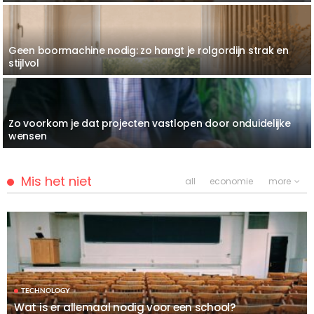
Geen boormachine nodig: zo hangt je rolgordijn strak en
stijlvol
Zo voorkom je dat projecten vastlopen door onduidelijke
wensen
Mis het niet
all
economie
more
TECHNOLOGY
Wat is er allemaal nodig voor een school?