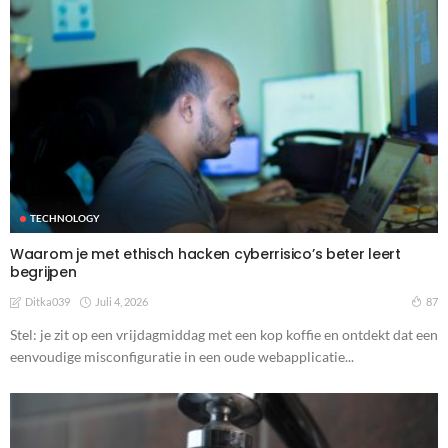
TECHNOLOGY
Waarom je met ethisch hacken cyberrisico’s beter leert
begrijpen
Juli 4, 2026
87
Ditka039
Stel: je zit op een vrijdagmiddag met een kop koffie en ontdekt dat een
eenvoudige misconfiguratie in een oude webapplicatie...