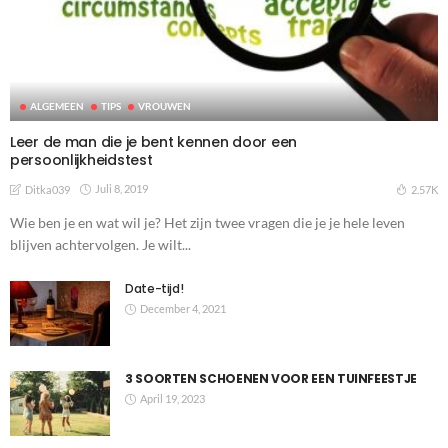
ALGEMEEN
TIPS
VROUWEN
Leer de man die je bent kennen door een
persoonlijkheidstest
Juli 8, 2019
2.57K
Ditka039
Wie ben je en wat wil je? Het zijn twee vragen die je je hele leven
blijven achtervolgen. Je wilt...
Date-tijd!
December 4, 2021
3 SOORTEN SCHOENEN VOOR EEN TUINFEESTJE
April 19, 2023