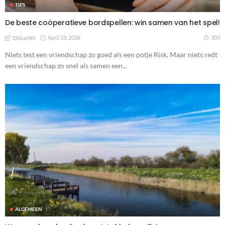
TIPS
De beste coöperatieve bordspellen: win samen van het spel!
April 23, 2026
303
Ditka040
Niets test een vriendschap zo goed als een potje Risk. Maar niets redt
een vriendschap zo snel als samen een...
ALGEMEEN