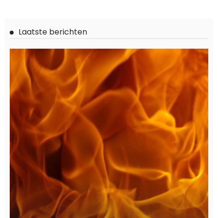
ALGEMEEN
De do’s en don’ts van je eerste cosmetische behandeling
April 28, 2025
660
Ditka040