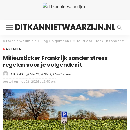
DITKANNIETWAARZIJN.NL
ditkannietwaarzijn.nl
>
Blog
>
Algemeen
>
Milieusticker Frankrijk zonder stress regelen voor je volgende rit
ALGEMEEN
Milieusticker Frankrijk zonder stress
regelen voor je volgende rit
Mei 26, 2026
No Comment
Ditka040
posted on
mei. 26, 2026 at 2:40 pm