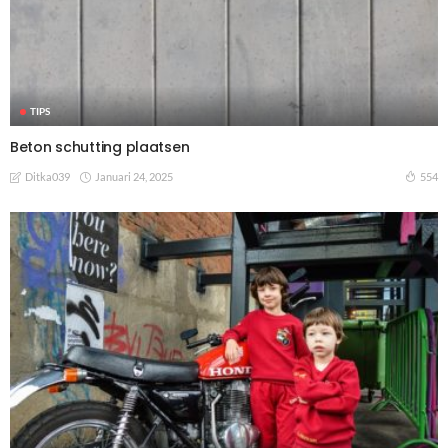
TIPS
Beton schutting plaatsen
Januari 24, 2025
554
Ditka039