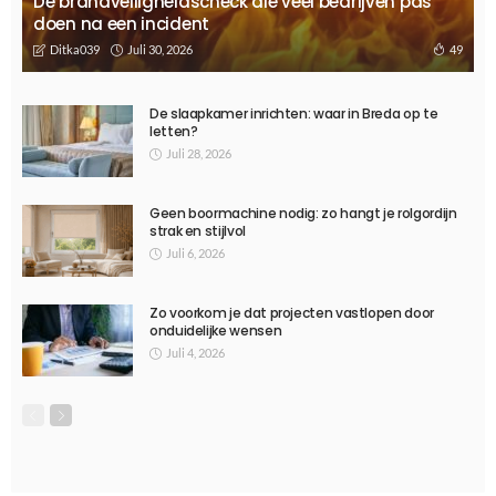
734
Ditka039
TIPS
Mountainbike les: Avontuur en techniek voor ieder niveau
December 20, 2024
593
Ditka039