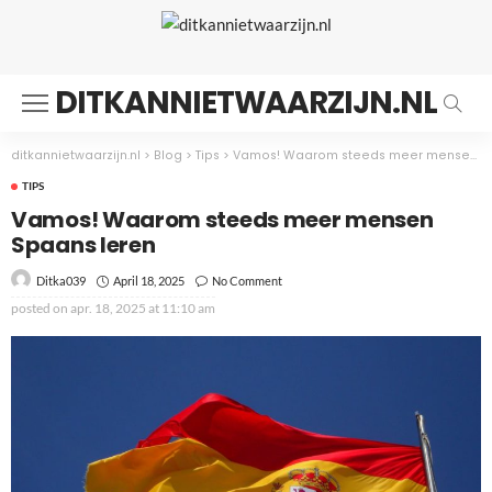
DITKANNIETWAARZIJN.NL
ditkannietwaarzijn.nl
>
Blog
>
Tips
>
Vamos! Waarom steeds meer mensen Spaans leren
TIPS
Vamos! Waarom steeds meer mensen
Spaans leren
April 18, 2025
No Comment
Ditka039
posted on
apr. 18, 2025 at 11:10 am