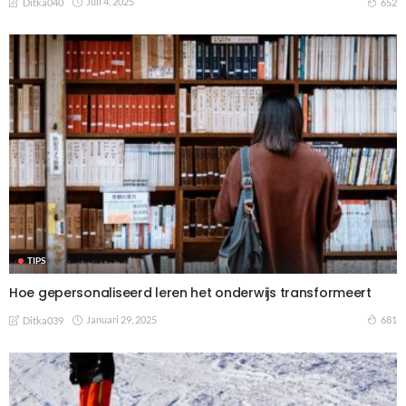
Juli 4, 2025
652
Ditka040
TIPS
Hoe gepersonaliseerd leren het onderwijs transformeert
Januari 29, 2025
681
Ditka039