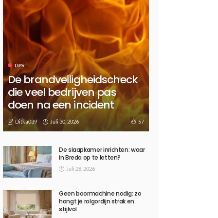
TIPS
De brandveiligheidscheck
die veel bedrijven pas
doen na een incident
Juli 30, 2026
57
Ditka039
De slaapkamer inrichten: waar
in Breda op te letten?
Juli 28, 2026
Geen boormachine nodig: zo
hangt je rolgordijn strak en
stijlvol