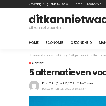
Zaterdag, Augustus 8, 2026
Home
Economie
ditkannietwaar
ditkannietwaarzijn.nl
HOME
ECONOMIE
GEZONDHEID
MAN
ditkannietwaarzijn.nl
>
Blog
>
Algemeen
>
5 alternati
ALGEMEEN
5 alternatieven v
Juni 13, 2022
No Comment
Ditka039
posted on
jun. 13, 2022 at 10:23 am