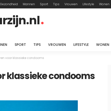
Gezondheid
Mannen
Sport
Tips
Vrouwen
Lifestyle
Wonen
zijn.nl
NEN
SPORT
TIPS
VROUWEN
LIFESTYLE
WONEN
even voor klassieke condooms
oor klassieke condooms