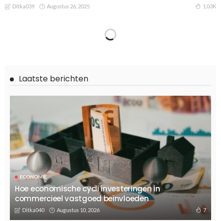
Augustus 26, 2025
1.03K
Ditka039
Laatste berichten
ECONOMIE
Hoe economische cycli investeringen in
commercieel vastgoed beïnvloeden
Augustus 10, 2026
7
Ditka040