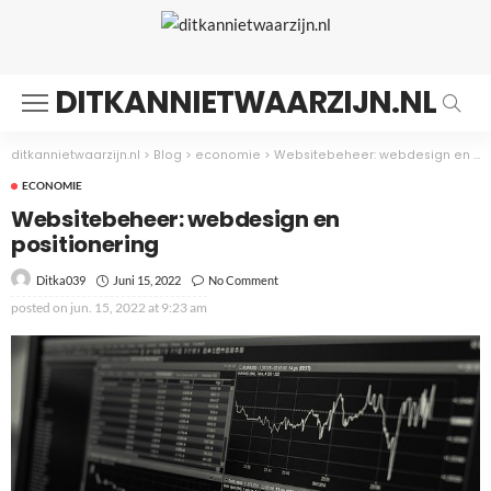
DITKANNIETWAARZIJN.NL
ditkannietwaarzijn.nl
>
Blog
>
economie
>
Websitebeheer: webdesign en positionering
ECONOMIE
Websitebeheer: webdesign en
positionering
Juni 15, 2022
No Comment
Ditka039
posted on
jun. 15, 2022 at 9:23 am