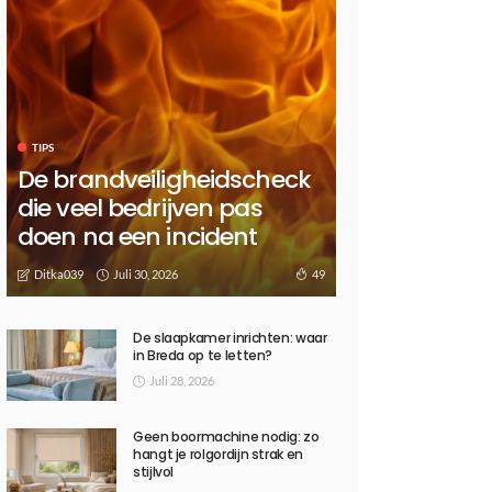
TIPS
De brandveiligheidscheck
die veel bedrijven pas
doen na een incident
Juli 30, 2026
49
Ditka039
De slaapkamer inrichten: waar
in Breda op te letten?
Juli 28, 2026
Geen boormachine nodig: zo
hangt je rolgordijn strak en
stijlvol