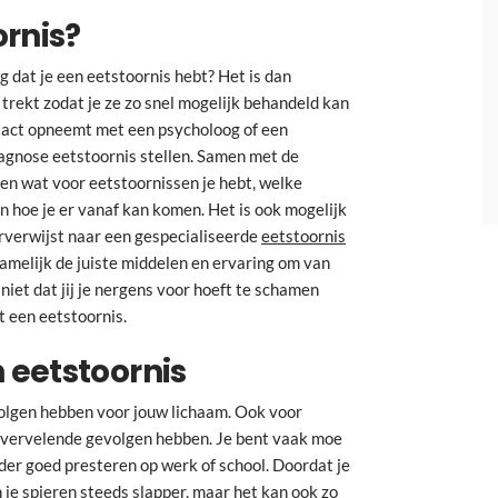
ornis?
 dat je een eetstoornis hebt? Het is dan
l trekt zodat je ze zo snel mogelijk behandeld kan
ntact opneemt met een psycholoog of een
iagnose eetstoornis stellen. Samen met de
ken wat voor eetstoornissen je hebt, welke
n hoe je er vanaf kan komen. Het is ook mogelijk
orverwijst naar een gespecialiseerde
eetstoornis
namelijk de juiste middelen en ervaring om van
niet dat jij je nergens voor hoeft te schamen
t een eetstoornis.
 eetstoornis
volgen hebben voor jouw lichaam. Ook voor
s vervelende gevolgen hebben. Je bent vaak moe
nder goed presteren op werk of school. Doordat je
 je spieren steeds slapper, maar het kan ook zo