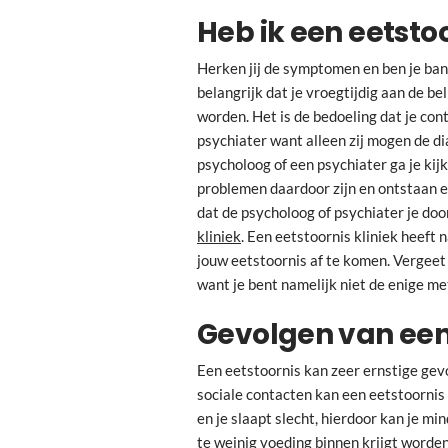
Heb ik een eetsto
Herken jij de symptomen en ben je bang
belangrijk dat je vroegtijdig aan de be
worden. Het is de bedoeling dat je co
psychiater want alleen zij mogen de d
psycholoog of een psychiater ga je kij
problemen daardoor zijn en ontstaan e
dat de psycholoog of psychiater je do
kliniek
. Een eetstoornis kliniek heeft 
jouw eetstoornis af te komen. Vergeet 
want je bent namelijk niet de enige me
Gevolgen van een
Een eetstoornis kan zeer ernstige ge
sociale contacten kan een eetstoorni
en je slaapt slecht, hierdoor kan je mi
te weinig voeding binnen krijgt worden