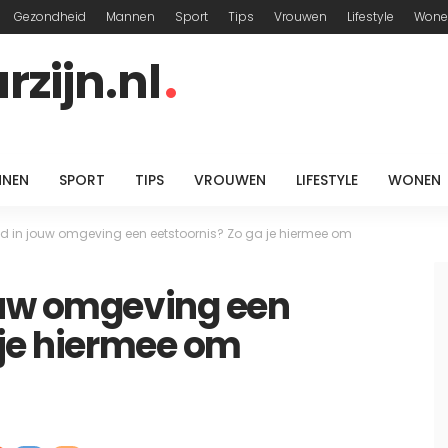
Gezondheid
Mannen
Sport
Tips
Vrouwen
Lifestyle
Wone
zijn.nl
NEN
SPORT
TIPS
VROUWEN
LIFESTYLE
WONEN
d in jouw omgeving een eetstoornis? Zo ga je hiermee om
ouw omgeving een
 je hiermee om