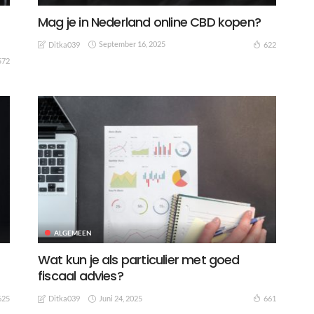
Mag je in Nederland online CBD kopen?
September 16, 2025
622
Ditka039
572
ALGEMEEN
Wat kun je als particulier met goed
fiscaal advies?
Juni 24, 2025
625
661
Ditka039