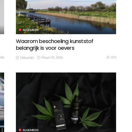
ALGEMEEN
Waarom beschoeiing kunststof
belangrijk is voor oevers
Maart 31, 2026
246
373
Ditka040
ALGEMEEN