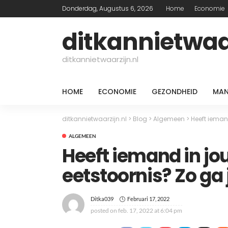
Donderdag, Augustus 6, 2026
Home
Economie
ditkannietwaar
ditkannietwaarzijn.nl
HOME
ECONOMIE
GEZONDHEID
MAN
ditkannietwaarzijn.nl
>
Blog
>
Algemeen
>
Heeft ieman
ALGEMEEN
Heeft iemand in j
eetstoornis? Zo ga
Februari 17, 2022
Ditka039
posted on
feb. 17, 2022 at 6:04 pm