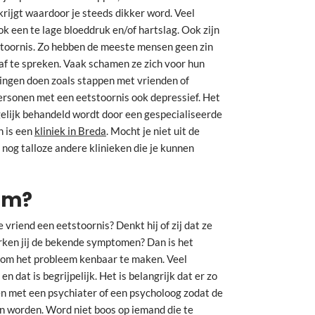
n krijgt waardoor je steeds dikker word. Veel
 een te lage bloeddruk en/of hartslag. Ook zijn
stoornis. Zo hebben de meeste mensen geen zin
 af te spreken. Vaak schamen ze zich voor hun
dingen doen zoals stappen met vrienden of
ersonen met een eetstoornis ook depressief. Het
gelijk behandeld wordt door een gespecialiseerde
n is een
kliniek in Breda
. Mocht je niet uit de
nog talloze andere klinieken die je kunnen
om?
e vriend een eetstoornis? Denkt hij of zij dat ze
rken jij de bekende symptomen? Dan is het
n om het probleem kenbaar te maken. Veel
n dat is begrijpelijk. Het is belangrijk dat er zo
n met een psychiater of een psycholoog zodat de
n worden. Word niet boos op iemand die te