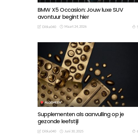
BMW X5 Occasion: Jouw luxe SUV
avontuur begint hier
Maart 24, 2026
Ditka040
ALGEMEEN
Supplementen als aanvulling op je
gezonde leefstijl
Juni 30, 2025
Ditka040