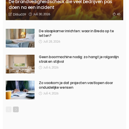
De brandveiligheidscheck die veel bedrijven pas
doen na een incident
Juli 30, 2026
45
Ditka039
De slaapkamer inrichten: waar in Breda op te
letten?
Juli 28, 2026
Geen boormachine nodig: zo hangt je rolgordijn
strak en stijlvol
Juli 6, 2026
Zo voorkom je dat projecten vastlopen door
onduidelijke wensen
Juli 4, 2026