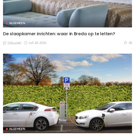
ALGEMEEN
De slaapkamer inrichten: waar in Breda op te letten?
Juli 28, 2026
38
Ditka040
ALGEMEEN