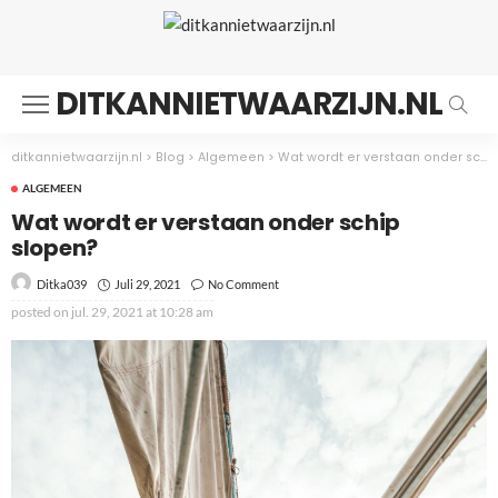
DITKANNIETWAARZIJN.NL
ditkannietwaarzijn.nl
>
Blog
>
Algemeen
>
Wat wordt er verstaan onder schip slopen?
ALGEMEEN
Wat wordt er verstaan onder schip
slopen?
Juli 29, 2021
No Comment
Ditka039
posted on
jul. 29, 2021 at 10:28 am