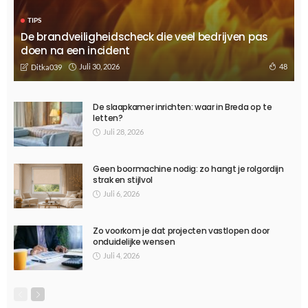
TIPS
De brandveiligheidscheck die veel bedrijven pas
doen na een incident
Juli 30, 2026
48
Ditka039
De slaapkamer inrichten: waar in Breda op te
letten?
Juli 28, 2026
Geen boormachine nodig: zo hangt je rolgordijn
strak en stijlvol
Juli 6, 2026
Zo voorkom je dat projecten vastlopen door
onduidelijke wensen
Juli 4, 2026