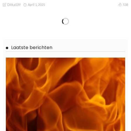
April 1, 2025
538
Ditka039
WONEN
Welke kunstgras accessoires maken het verschil?
Februari 11, 2025
851
Ditka039