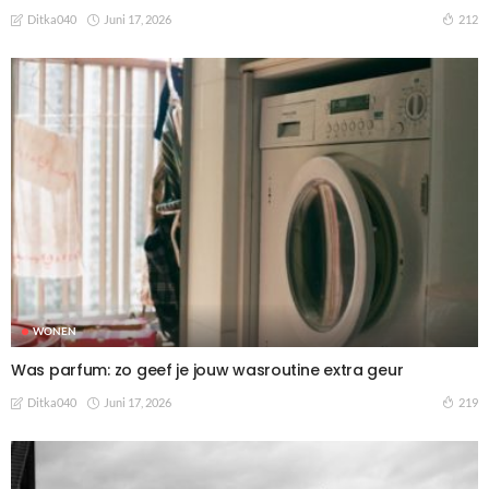
Juni 17, 2026
212
Ditka040
WONEN
Was parfum: zo geef je jouw wasroutine extra geur
Juni 17, 2026
219
Ditka040