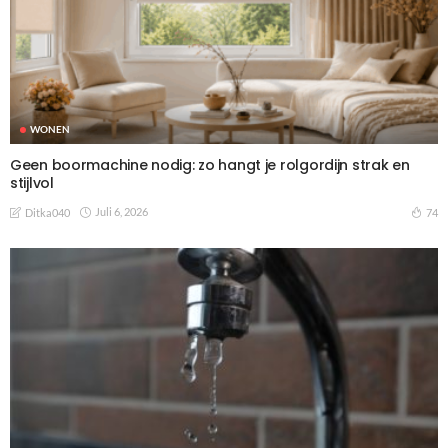
WONEN
Geen boormachine nodig: zo hangt je rolgordijn strak en
stijlvol
Juli 6, 2026
74
Ditka040