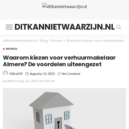
DITKANNIETWAARZIJN.NL
ditkannietwaarzijn.nl
>
Blog
>
Wonen
>
Waarom kiezen voor verhuurmakelaar Almere? De voordelen uiteengezet
WONEN
Waarom kiezen voor verhuurmakelaar
Almere? De voordelen uiteengezet
Augustus 31, 2023
No Comment
Ditka039
posted on
aug. 31, 2023 at 6:06 am