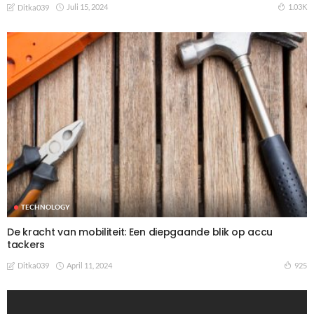
Juli 15, 2024
1.03K
Ditka039
TECHNOLOGY
De kracht van mobiliteit: Een diepgaande blik op accu
tackers
April 11, 2024
925
Ditka039