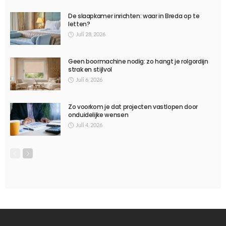
TECHNOLOGY
Wat is het verschil tussen een bumper en een case?
Januari 27, 2023
1.44K
Ditka039