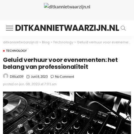
DITKANNIETWAARZIJN.NL
ditkannietwaarzijn.nl
>
Blog
>
Technology
>
Geluid verhuur voor evenementen: het belang van professionaliteit
TECHNOLOGY
Geluid verhuur voor evenementen: het
belang van professionaliteit
Juni 8, 2023
No Comment
Ditka039
posted on
jun. 08, 2023 at 7:01 am