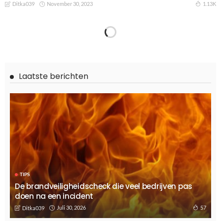
November 30, 2023
1.13K
Ditka039
TECHNOLOGY
Tips bij het investeren in bedrijfssoftware
November 7, 2023
944
Ditka039