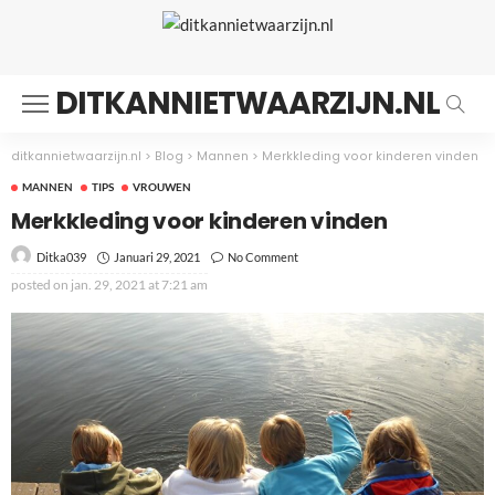
DITKANNIETWAARZIJN.NL
ditkannietwaarzijn.nl
>
Blog
>
Mannen
>
Merkkleding voor kinderen vinden
MANNEN
TIPS
VROUWEN
Merkkleding voor kinderen vinden
Januari 29, 2021
No Comment
Ditka039
posted on
jan. 29, 2021 at 7:21 am