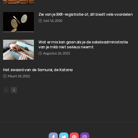
TIPS
De brandveiligheidscheck die veel bedrijven pas
doen na een incident
Juli 30, 2026
59
Ditka039
De slaapkamer inrichten: waar in Breda op te
letten?
Juli 28, 2026
Geen boormachine nodig: zo hangt je rolgordijn
strak en stijlvol
Juli 6, 2026
Zo voorkom je dat projecten vastlopen door
onduidelijke wensen
Juli 4, 2026