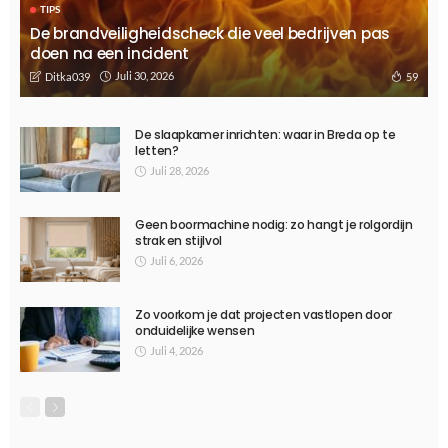
April 18, 2025
731
Ditka039
TIPS
Hoe gepersonaliseerd leren het onderwijs transformeert
Januari 29, 2025
685
Ditka039