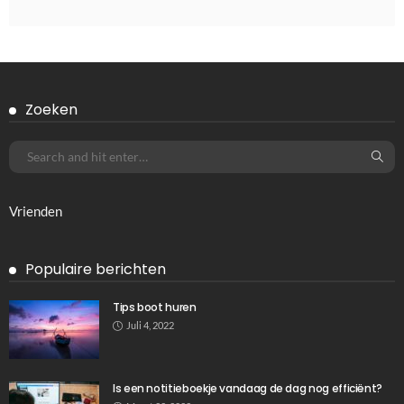
TIPS
Glijdend door de sneeuw: de wonderwereld van
snowboardschoenen
Januari 27, 2025
830
Ditka039