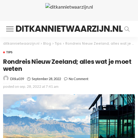
DITKANNIETWAARZIJN.NL
ditkannietwaarzijn.nl
>
Blog
>
Tips
>
Rondreis Nieuw Zeeland; alles wat je moet weten
TIPS
Rondreis Nieuw Zeeland; alles wat je moet
weten
September 28, 2022
No Comment
Ditka039
posted on
sep. 28, 2022 at 7:41 am