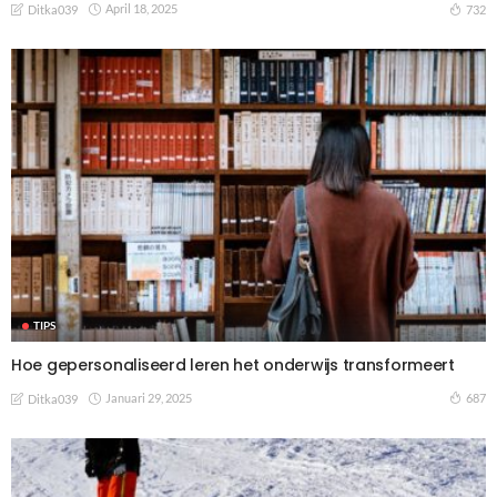
April 18, 2025
732
Ditka039
TIPS
Hoe gepersonaliseerd leren het onderwijs transformeert
Januari 29, 2025
687
Ditka039