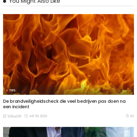
You Might Also Like
TIPS
De brandveiligheidscheck die veel bedrijven pas doen na
een incident
Juli 30, 2026
62
Ditka039