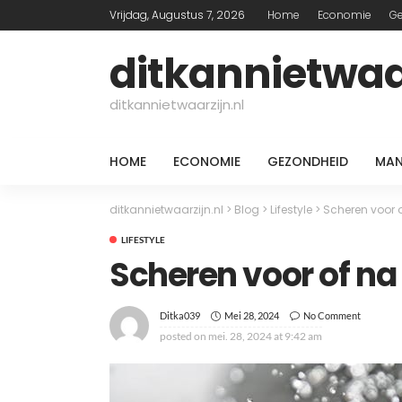
Vrijdag, Augustus 7, 2026
Home
Economie
G
ditkannietwaar
ditkannietwaarzijn.nl
HOME
ECONOMIE
GEZONDHEID
MAN
ditkannietwaarzijn.nl
>
Blog
>
Lifestyle
>
Scheren voor 
LIFESTYLE
Scheren voor of na
Mei 28, 2024
No Comment
Ditka039
posted on
mei. 28, 2024 at 9:42 am