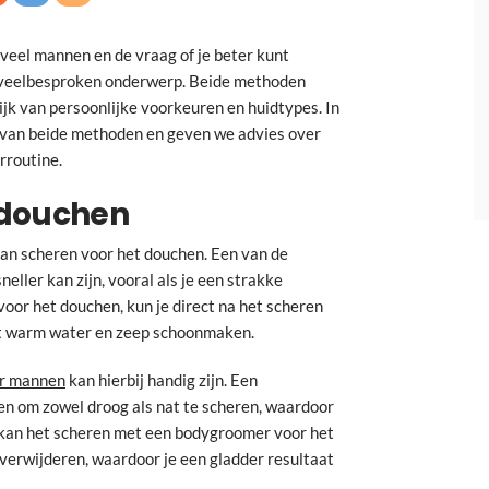
 veel mannen en de vraag of je beter kunt
n veelbesproken onderwerp. Beide methoden
ijk van persoonlijke voorkeuren en huidtypes. In
n van beide methoden en geven we advies over
rroutine.
 douchen
n scheren voor het douchen. Een van de
neller kan zijn, vooral als je een strakke
oor het douchen, kun je direct na het scheren
et warm water en zeep schoonmaken.
r mannen
kan hierbij handig zijn. Een
n om zowel droog als nat te scheren, waardoor
en kan het scheren met een bodygroomer voor het
verwijderen, waardoor je een gladder resultaat