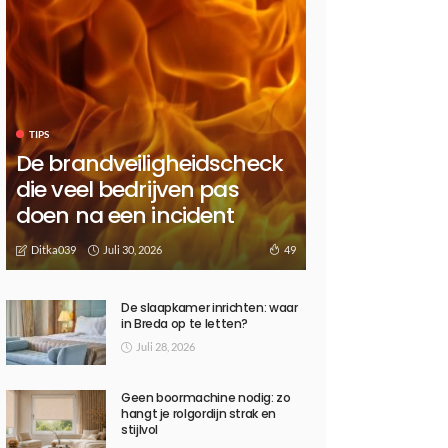
TIPS
De brandveiligheidscheck
die veel bedrijven pas
doen na een incident
Juli 30, 2026
49
Ditka039
De slaapkamer inrichten: waar
in Breda op te letten?
Juli 28, 2026
Geen boormachine nodig: zo
hangt je rolgordijn strak en
stijlvol