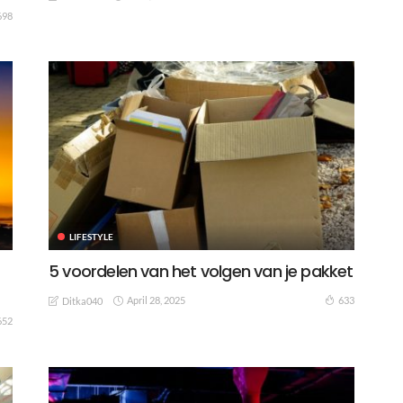
698
LIFESTYLE
5 voordelen van het volgen van je pakket
April 28, 2025
633
Ditka040
652