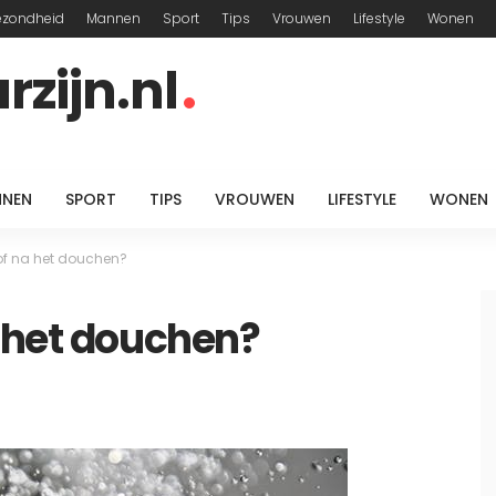
ezondheid
Mannen
Sport
Tips
Vrouwen
Lifestyle
Wonen
zijn.nl
NEN
SPORT
TIPS
VROUWEN
LIFESTYLE
WONEN
of na het douchen?
 het douchen?