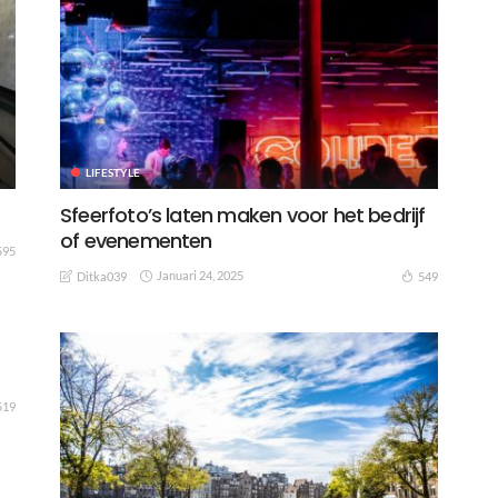
LIFESTYLE
Sfeerfoto’s laten maken voor het bedrijf
of evenementen
595
Januari 24, 2025
549
Ditka039
519