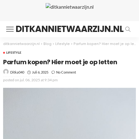
DITKANNIETWAARZIJN.NL
ditkannietwaarzijn.nl
>
Blog
>
Lifestyle
>
Parfum kopen? Hier moet je op letten
LIFESTYLE
Parfum kopen? Hier moet je op letten
Juli 6, 2025
No Comment
Ditka040
posted on
jul. 06, 2025 at 9:34 pm