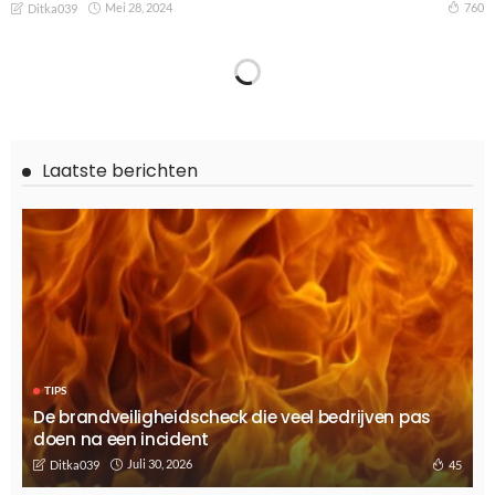
Mei 28, 2024
760
Ditka039
LIFESTYLE
Koester je Gevoeligheid: Een Holistische Reis met HSP
Coaching in Utrecht
November 24, 2023
1.05K
Ditka039