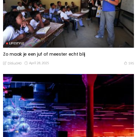
LIFESTYLE
Zo maak je een juf of meester echt blij
April 28, 2025
595
Ditka040