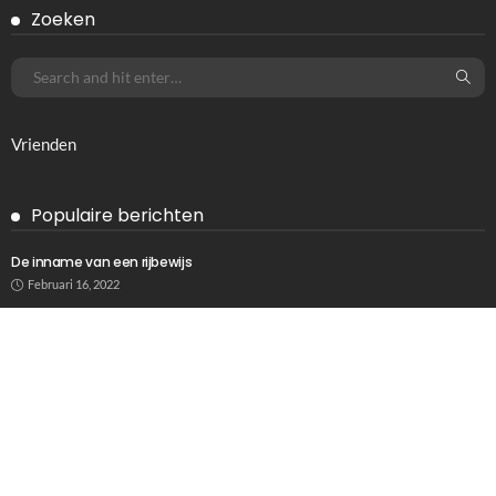
LIFESTYLE
Avondje losgaan, genieten maar…
September 26, 2023
832
Ditka039