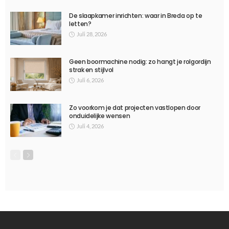
LIFESTYLE
Het wonder van kamagra pillen
September 26, 2023
816
Ditka039