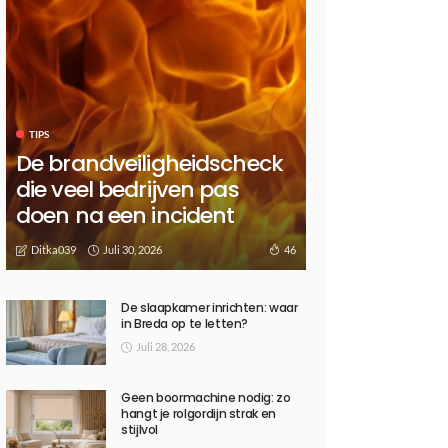
TIPS
De brandveiligheidscheck
die veel bedrijven pas
doen na een incident
Juli 30, 2026
46
Ditka039
De slaapkamer inrichten: waar
in Breda op te letten?
Juli 28, 2026
Geen boormachine nodig: zo
hangt je rolgordijn strak en
stijlvol