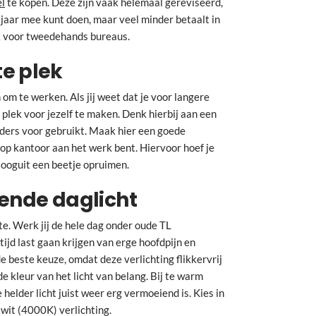
l
te kopen. Deze zijn vaak helemaal gereviseerd,
 jaar mee kunt doen, maar veel minder betaalt in
jk voor tweedehands bureaus.
te plek
 om te werken. Als jij weet dat je voor langere
t plek voor jezelf te maken. Denk hierbij aan een
nders voor gebruikt. Maak hier een goede
je op kantoor aan het werk bent. Hiervoor hoef je
Hooguit een beetje opruimen.
oende daglicht
te. Werk jij de hele dag onder oude TL
tijd last gaan krijgen van erge hoofdpijn en
e beste keuze, omdat deze verlichting flikkervrij
de kleur van het licht van belang. Bij te warm
e helder licht juist weer erg vermoeiend is. Kies in
wit (4000K) verlichting.