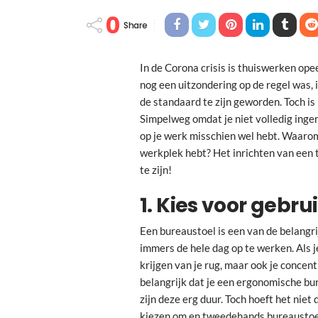
0
Share
In de Corona crisis is thuiswerken op
nog een uitzondering op de regel was, 
de standaard te zijn geworden. Toch is
Simpelweg omdat je niet volledig inger
op je werk misschien wel hebt. Waarom z
werkplek hebt? Het inrichten van een 
te zijn!
1. Kies voor geb
Een bureaustoel is een van de belangri
immers de hele dag op te werken. Als j
krijgen van je rug, maar ook je concent
belangrijk dat je een ergonomische bu
zijn deze erg duur. Toch hoeft het niet 
kiezen om en
tweedehands bureaustoe