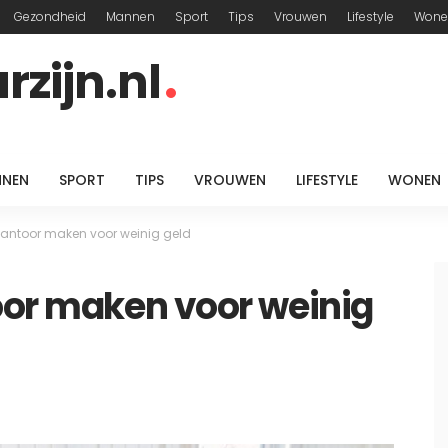
Gezondheid
Mannen
Sport
Tips
Vrouwen
Lifestyle
Wone
zijn.nl
NEN
SPORT
TIPS
VROUWEN
LIFESTYLE
WONEN
skantoor maken voor weinig geld
oor maken voor weinig