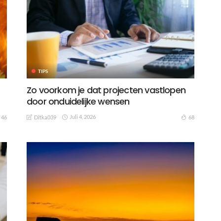
TIPS
Zo voorkom je dat projecten vastlopen
door onduidelijke wensen
Juli 4, 2026
46
68
Ditka039