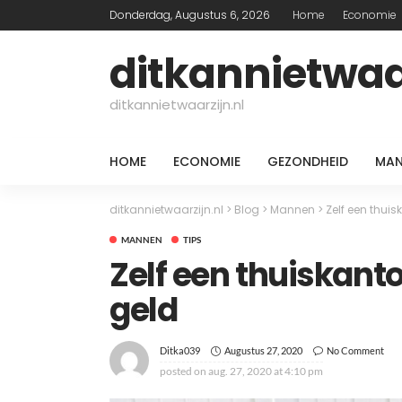
Donderdag, Augustus 6, 2026
Home
Economie
ditkannietwaar
ditkannietwaarzijn.nl
HOME
ECONOMIE
GEZONDHEID
MAN
ditkannietwaarzijn.nl
>
Blog
>
Mannen
>
Zelf een thui
MANNEN
TIPS
Zelf een thuiskant
geld
Augustus 27, 2020
No Comment
Ditka039
posted on
aug. 27, 2020 at 4:10 pm