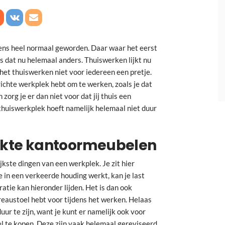
eens heel normaal geworden. Daar waar het eerst
is dat nu helemaal anders. Thuiswerken lijkt nu
 het thuiswerken niet voor iedereen een pretje.
ichte werkplek hebt om te werken, zoals je dat
org je er dan niet voor dat jij thuis een
thuiswerkplek hoeft namelijk helemaal niet duur
ruikte kantoormeubelen
jkste dingen van een werkplek. Je zit hier
e in een verkeerde houding werkt, kan je last
ratie kan hieronder lijden. Het is dan ook
reaustoel hebt voor tijdens het werken. Helaas
duur te zijn, want je kunt er namelijk ook voor
l
te kopen. Deze zijn vaak helemaal gereviseerd,