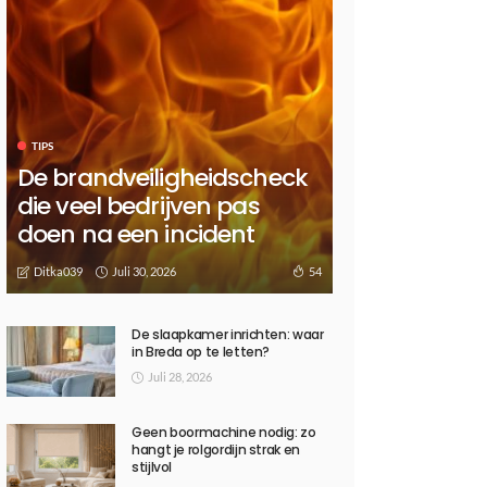
TIPS
De brandveiligheidscheck
die veel bedrijven pas
doen na een incident
Juli 30, 2026
54
Ditka039
De slaapkamer inrichten: waar
in Breda op te letten?
Juli 28, 2026
Geen boormachine nodig: zo
hangt je rolgordijn strak en
stijlvol