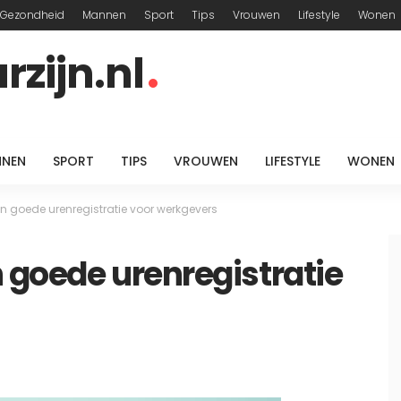
Gezondheid
Mannen
Sport
Tips
Vrouwen
Lifestyle
Wonen
zijn.nl
NEN
SPORT
TIPS
VROUWEN
LIFESTYLE
WONEN
n goede urenregistratie voor werkgevers
 goede urenregistratie