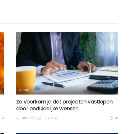
TIPS
Zo voorkom je dat projecten vastlopen
door onduidelijke wensen
Juli 4, 2026
54
78
Ditka039