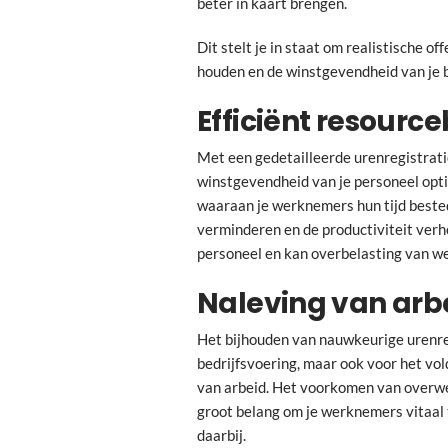
beter in kaart brengen.
Dit stelt je in staat om realistische o
houden en de winstgevendheid van je b
Efficiënt resourc
Met een gedetailleerde urenregistratie
winstgevendheid van je personeel optim
waaraan je werknemers hun tijd bested
verminderen en de productiviteit verh
personeel en kan overbelasting van 
Naleving van arb
Het bijhouden van nauwkeurige urenreg
bedrijfsvoering, maar ook voor het vo
van arbeid. Het voorkomen van overwe
groot belang om je werknemers vitaal 
daarbij.