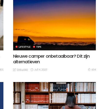
LIFESTYLE
TIPS
n
Nieuwe camper onbetaalbaar? Dit zijn
alternatieven
Juli 4, 2025
301
654
Ditka040