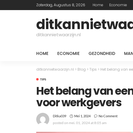
Zaterdag, Augustus 8, 2026
Home
Economie
ditkannietwaar
ditkannietwaarzijn.nl
HOME
ECONOMIE
GEZONDHEID
MAN
ditkannietwaarzijn.nl
>
Blog
>
Tips
>
Het belang van ee
TIPS
Het belang van een
voor werkgevers
Mei 1, 2024
No Comment
Ditka039
posted on
mei. 01, 2024 at 8:05 am