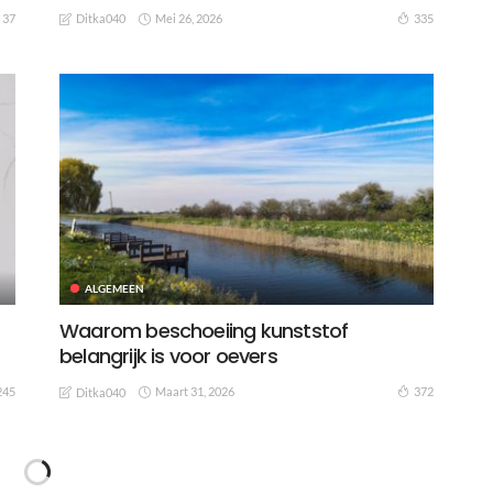
Mei 26, 2026
37
335
Ditka040
ALGEMEEN
Waarom beschoeiing kunststof
belangrijk is voor oevers
Maart 31, 2026
245
372
Ditka040