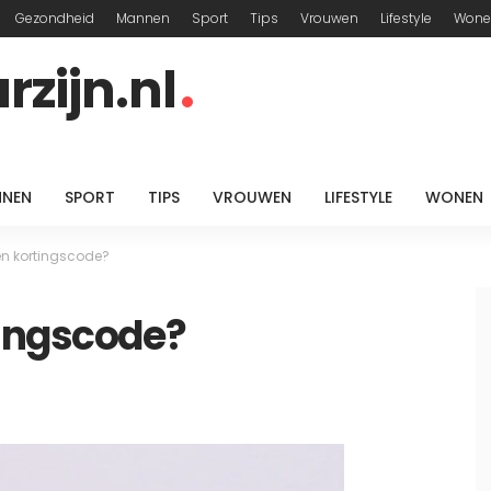
Gezondheid
Mannen
Sport
Tips
Vrouwen
Lifestyle
Wone
zijn.nl
NEN
SPORT
TIPS
VROUWEN
LIFESTYLE
WONEN
en kortingscode?
tingscode?