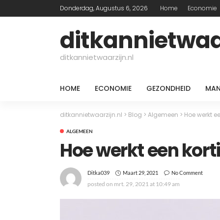
Donderdag, Augustus 6, 2026
Home
Economie
ditkannietwaar
ditkannietwaarzijn.nl
HOME
ECONOMIE
GEZONDHEID
MAN
ditkannietwaarzijn.nl
>
Blog
>
Algemeen
>
Hoe werkt e
ALGEMEEN
Hoe werkt een kor
Maart 29, 2021
No Comment
Ditka039
posted on
mrt. 29, 2021 at 10:49 am