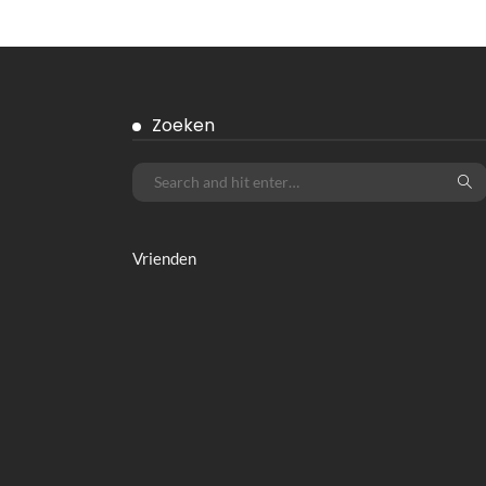
ALGEMEEN
BMW X5 Occasion: Jouw luxe SUV
avontuur begint hier
Maart 24, 2026
Ditka040