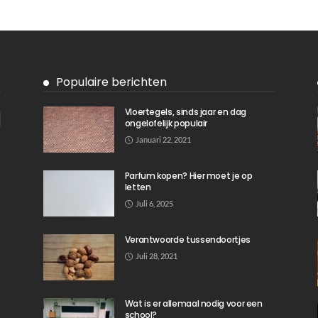
ALGEMEEN
Mag je in Nederland online CBD kopen?
September 16, 2025
621
Ditka039
569