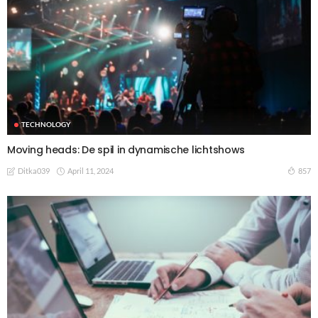
TECHNOLOGY
Moving heads: De spil in dynamische lichtshows
April 11, 2024
857
Ditka039