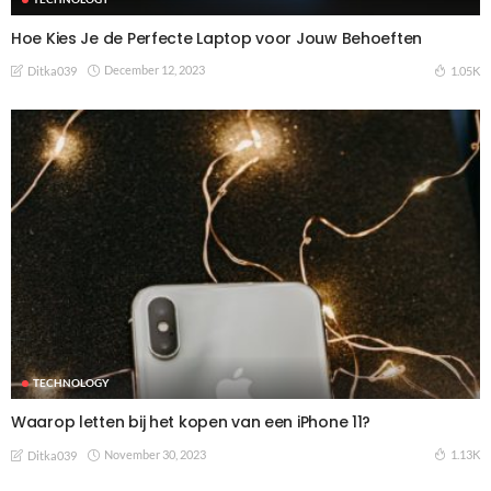
Hoe Kies Je de Perfecte Laptop voor Jouw Behoeften
December 12, 2023
1.05K
Ditka039
TECHNOLOGY
Waarop letten bij het kopen van een iPhone 11?
November 30, 2023
1.13K
Ditka039