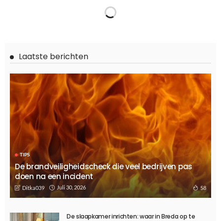
TECHNOLOGY
Tips bij het investeren in bedrijfssoftware
November 7, 2023
944
Ditka039