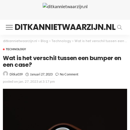
DITKANNIETWAARZIJN.NL
ditkannietwaarzijn.nl
>
Blog
>
Technology
>
Wat is het verschil tussen een bumper en een case?
TECHNOLOGY
Wat is het verschil tussen een bumper en
een case?
Januari 27, 2023
No Comment
Ditka039
posted on
jan. 27, 2023 at 3:17 pm