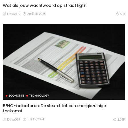
Wat als jouw wachtwoord op straat ligt?
April 18, 2025
581
Ditka039
ECONOMIE
TECHNOLOGY
BENG-indicatoren: De sleutel tot een energiezuinige
toekomst
Juli 15, 2024
1.03K
Ditka039