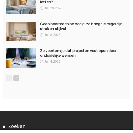
TECHNOLOGY
Geluid verhuur voor evenementen: het belang van
professionaliteit
Juni 8, 2023
1.04K
Ditka039