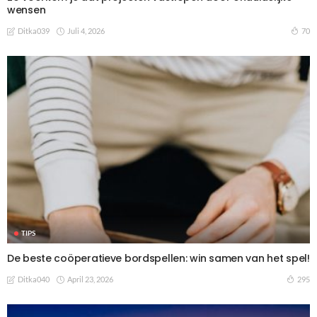
wensen
Juli 4, 2026
70
Ditka039
TIPS
De beste coöperatieve bordspellen: win samen van het spel!
April 23, 2026
295
Ditka040