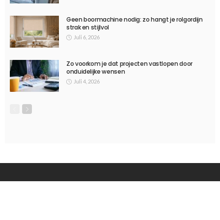
TIPS
De toekomst van slimme huizen: technologie die het leven
gemakkelijker maakt
Januari 10, 2025
734
Ditka039