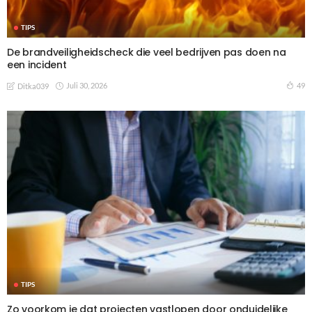
TIPS
De brandveiligheidscheck die veel bedrijven pas doen na
een incident
Juli 30, 2026
49
Ditka039
TIPS
Zo voorkom je dat projecten vastlopen door onduidelijke