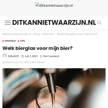
DITKANNIETWAARZIJN.NL
ditkannietwaarzijn.nl
>
Blog
>
Mannen
>
Welk bierglas voor mijn bier?
MANNEN
TIPS
Welk bierglas voor mijn bier?
Juli 1, 2021
No Comment
Ditka039
posted on
jul. 01, 2021 at 6:20 am