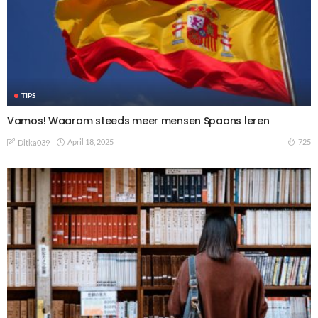
TIPS
Vamos! Waarom steeds meer mensen Spaans leren
April 18, 2025
725
Ditka039