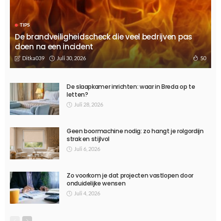
Vamos! Waarom steeds meer mensen Spaans leren
April 18, 2025
726
Ditka039
TIPS
Hoe gepersonaliseerd leren het onderwijs transformeert
Januari 29, 2025
681
Ditka039