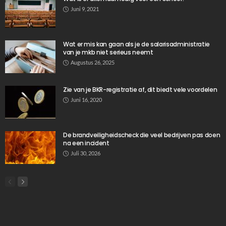
TIPS
De brandveiligheidscheck die veel bedrijven pas
doen na een incident
Juli 30, 2026
50
Ditka039
De slaapkamer inrichten: waar in Breda op te
letten?
Juli 28, 2026
Geen boormachine nodig: zo hangt je rolgordijn
strak en stijlvol
Juli 6, 2026
Zo voorkom je dat projecten vastlopen door