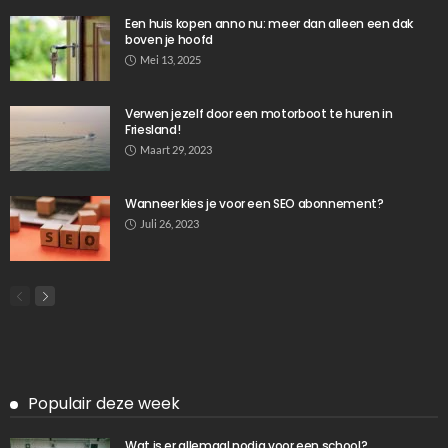
TIPS
Beton schutting plaatsen
Januari 24, 2025
554
Ditka039
Laatste berichten