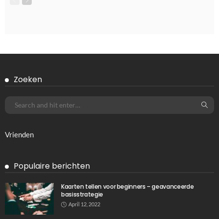
TIPS
Glijdend door de sneeuw: de wonderwereld van
snowboardschoenen
Januari 27, 2025
826
Ditka039