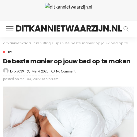
DITKANNIETWAARZIJN.NL
ditkannietwaarzijn.nl
>
Blog
>
Tips
>
De beste manier op jouw bed op te maken
TIPS
De beste manier op jouw bed op te maken
Mei 4, 2023
No Comment
Ditka039
posted on
mei. 04, 2023 at 5:58 am